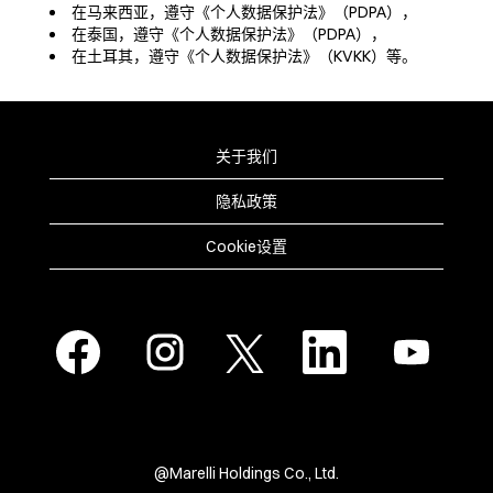
在马来西亚，遵守《个人数据保护法》（PDPA），
在泰国，遵守《个人数据保护法》（PDPA），
在土耳其，遵守《个人数据保护法》（KVKK）等。
关于我们
隐私政策
Cookie设置
在
在
在
在
在
新
新
新
新
新
选
选
选
选
选
项
项
项
项
项
卡
卡
卡
卡
卡
中
中
中
中
中
打
打
打
打
打
开
开
开
开
开
。
。
。
。
。
@Marelli Holdings Co., Ltd.