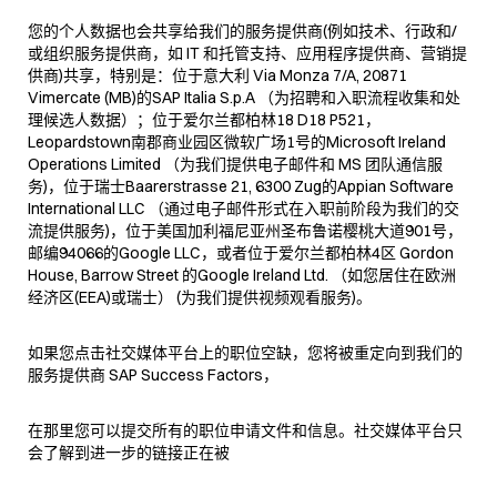
您的个人数据也会共享给我们的服务提供商(例如技术、行政和/
或组织服务提供商，如 IT 和托管支持、应用程序提供商、营销提
供商)共享，特别是：位于意大利 Via Monza 7/A, 20871
Vimercate (MB)的SAP Italia S.p.A （为招聘和入职流程收集和处
理候选人数据）；位于爱尔兰都柏林18 D18 P521，
Leopardstown南郡商业园区微软广场1号的Microsoft Ireland
Operations Limited （为我们提供电子邮件和 MS 团队通信服
务)，位于瑞士Baarerstrasse 21, 6300 Zug的Appian Software
International LLC （通过电子邮件形式在入职前阶段为我们的交
流提供服务)，位于美国加利福尼亚州圣布鲁诺樱桃大道901号，
邮编94066的Google LLC，或者位于爱尔兰都柏林4区 Gordon
House, Barrow Street 的Google Ireland Ltd. （如您居住在欧洲
经济区(EEA)或瑞士） (为我们提供视频观看服务)。
如果您点击社交媒体平台上的职位空缺，您将被重定向到我们的
服务提供商 SAP Success Factors，
在那里您可以提交所有的职位申请文件和信息。社交媒体平台只
会了解到进一步的链接正在被