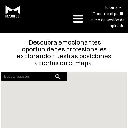
Idioma
Consulte el perfil
Inicio de sesión de
empleado
¡Descubra emocionantes
oportunidades profesionales
explorando nuestras posiciones
abiertas en el mapa!
Los
lectores
de
pantalla
no
pueden
leer
el
siguiente
mapa