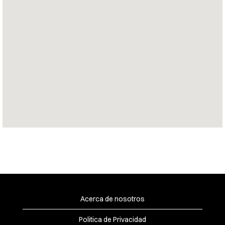
con
opción
de
búsqueda.
Acerca de nosotros
Politica de Privacidad