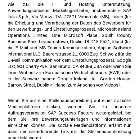
wie z.B. die IT und Hosting Unterstützung,
Anwendungsanbieter, Marketinganbieter), insbesondere SAP
Italia S.p.A., Via Monza 7/A, 20871 Vimercate (MB), Italien (für
die Erhebung und Verarbeitung der Daten des Bewerbers für
den Bewerbungs- und Einstellungsprozess), Microsoft Ireland
Operations Limited, One Microsoft Place, South County
Business Park, Leopardstown, Dublin 18 D18 P521, Irland (für
die E-Mail und MS-Teams Kommunikation), Appian Software
International LLC, Baarerstrasse 21, 6300 Zug, Schweiz (für die
E-Mail Kommunikation vor dem Einstellungsprozess), Google
LLC, 901 Cherry Ave., San Bruno, CA 94066, USA oder wenn Sie
Ihren Wohnsitz im Europäischen Wirtschaftsraum (EWR) oder
in der Schweiz haben: Google Ireland Ltd., Gordon House,
Barrow Street, Dublin 4, Irland (zum Ansehen von Videos).
Wenn Sie auf eine Stellenausschreibung auf einer sozialen
Medienplattform klicken, werden Sie zu unserem
Auftragsverarbeiter SAP Success Factors weitergeleitet, bei
dem Sie Ihre Bewerbungsunterlagen und Informationen
einreichen können. Die soziale Medienplattform erfährt nur,
dass der weiterführende Link mit der Stellenausschreibung
angeklickt wurde.