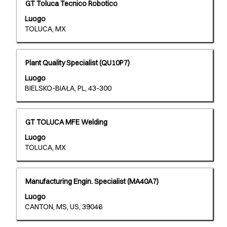
Titolo
Effettuare
GT Toluca Tecnico Robotico
spaziatrice
delle
una
per
informazioni
Luogo
selezione
visualizzare
lavoro.
TOLUCA, MX
con
i
la
contenuti
barra
integrali
Titolo
Effettuare
Plant Quality Specialist (QU10P7)
spaziatrice
delle
una
per
informazioni
Luogo
selezione
visualizzare
lavoro.
BIELSKO-BIAŁA, PL, 43-300
con
i
la
contenuti
barra
integrali
Titolo
Effettuare
GT TOLUCA MFE Welding
spaziatrice
delle
una
per
informazioni
Luogo
selezione
visualizzare
lavoro.
TOLUCA, MX
con
i
la
contenuti
barra
integrali
Titolo
Effettuare
Manufacturing Engin. Specialist (MA40A7)
spaziatrice
delle
una
per
informazioni
Luogo
selezione
visualizzare
lavoro.
CANTON, MS, US, 39046
con
i
la
contenuti