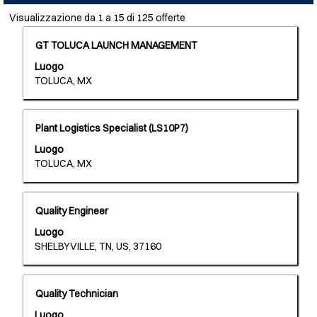
Risultati
Visualizzazione da 1 a 15 di 125 offerte
di
Titolo
Effettuare
GT TOLUCA LAUNCH MANAGEMENT
ricerca
una
per
Luogo
selezione
"".
TOLUCA, MX
con
Visualizzazione
la
da
barra
1
Titolo
Effettuare
Plant Logistics Specialist (LS10P7)
spaziatrice
a
una
per
15
Luogo
selezione
visualizzare
di
TOLUCA, MX
con
i
125
la
contenuti
offerte
barra
integrali
Utilizza
Titolo
Effettuare
Quality Engineer
spaziatrice
delle
il
una
per
informazioni
tasto
Luogo
selezione
visualizzare
lavoro.
Tab
SHELBYVILLE, TN, US, 37160
con
i
per
la
contenuti
navigare
barra
integrali
nell'elenco
Titolo
Effettuare
Quality Technician
spaziatrice
delle
lavori.
una
per
informazioni
Seleziona
Luogo